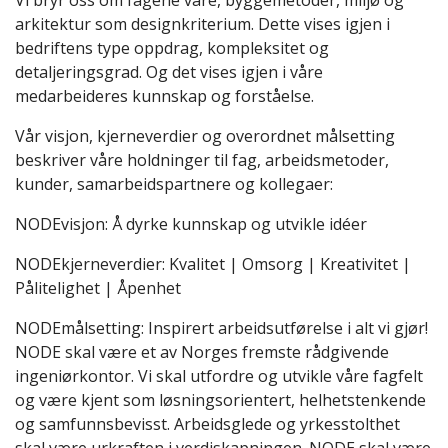
Vi bryr oss om fagene våre, byggemetoder, miljø og
arkitektur som designkriterium. Dette vises igjen i
bedriftens type oppdrag, kompleksitet og
detaljeringsgrad. Og det vises igjen i våre
medarbeideres kunnskap og forståelse.
Vår visjon, kjerneverdier og overordnet målsetting
beskriver våre holdninger til fag, arbeidsmetoder,
kunder, samarbeidspartnere og kollegaer:
NODEvisjon: Å dyrke kunnskap og utvikle idéer
NODEkjerneverdier: Kvalitet | Omsorg | Kreativitet |
Pålitelighet | Åpenhet
NODEmålsetting: Inspirert arbeidsutførelse i alt vi gjør!
NODE skal være et av Norges fremste rådgivende
ingeniørkontor. Vi skal utfordre og utvikle våre fagfelt
og være kjent som løsningsorientert, helhetstenkende
og samfunnsbevisst. Arbeidsglede og yrkesstolthet