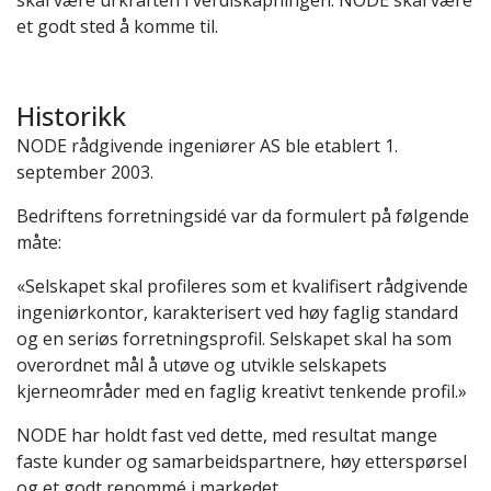
skal være urkraften i verdiskapningen. NODE skal være
et godt sted å komme til.
Historikk
NODE rådgivende ingeniører AS ble etablert 1.
september 2003.
Bedriftens forretningsidé var da formulert på følgende
måte:
«Selskapet skal profileres som et kvalifisert rådgivende
ingeniørkontor, karakterisert ved høy faglig standard
og en seriøs forretningsprofil. Selskapet skal ha som
overordnet mål å utøve og utvikle selskapets
kjerneområder med en faglig kreativt tenkende profil.»
NODE har holdt fast ved dette, med resultat mange
faste kunder og samarbeidspartnere, høy etterspørsel
og et godt renommé i markedet.