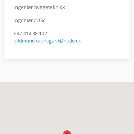
Ingeniør byggeteknikk
Ingeniør / BSc
+47 414 38 102
oddmund.raunsgard@node.no