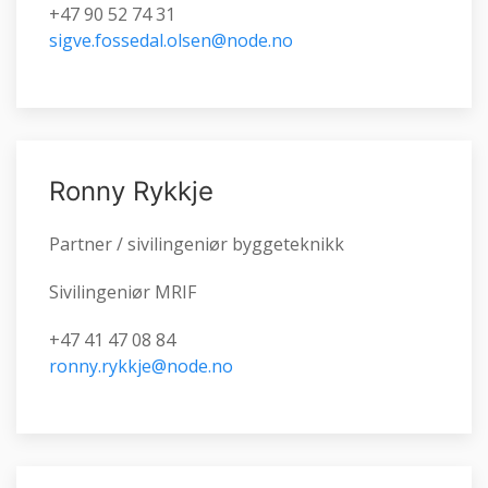
+47 90 52 74 31
sigve.fossedal.olsen@node.no
Ronny Rykkje
Partner / sivilingeniør byggeteknikk
Sivilingeniør MRIF
+47 41 47 08 84
ronny.rykkje@node.no