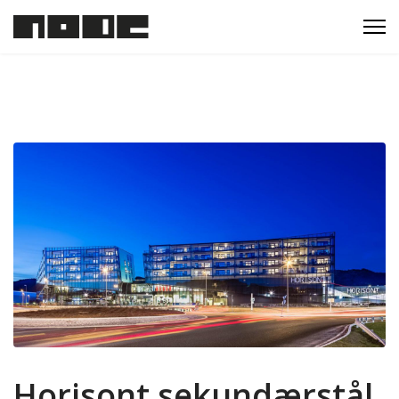
Horisont sekundærstål