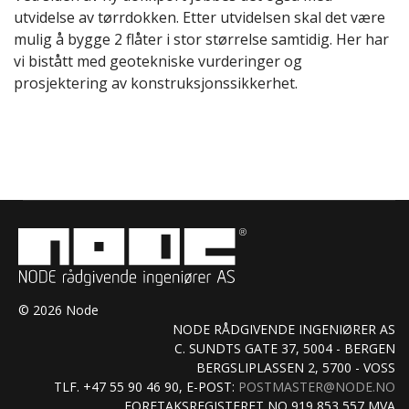
utvidelse av tørrdokken. Etter utvidelsen skal det være
mulig å bygge 2 flåter i stor størrelse samtidig. Her har
vi bistått med geotekniske vurderinger og
prosjektering av konstruksjonssikkerhet.
© 2026 Node
NODE RÅDGIVENDE INGENIØRER AS
C. SUNDTS GATE 37, 5004 - BERGEN
BERGSLIPLASSEN 2, 5700 - VOSS
TLF. +47 55 90 46 90, E-POST:
POSTMASTER@NODE.NO
FORETAKSREGISTERET NO 919 853 557 MVA