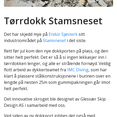
Tørrdokk Stamsneset
Det har skjedd mye på
Endúr Sjøsterk
sitt
industriområdet på
Stamsneset
i det siste.
Rett før jul kom den nye dokkporten på plass, og den
sitter helt perfekt. Det er så å si ingen lekkasjer inn i
tørrdokken lenger, og alle er strålende fornøyd. Veldig
flott arbeid av dykkerteamet fra
IMC Diving
, som har
klart å plassere stålkonstruksjonene i bunnen over en
lengde på nesten 25m som gummipakningen går imot
helt perfekt.
Det innovative skroget ble designet av Glesvær Skip
Design AS i samarbeid med oss.
Ved siden av ny dokkport jobbes det også med